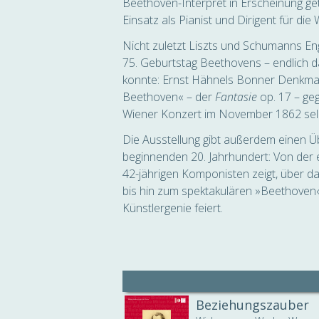
Beethoven-Interpret in Erscheinung g
Einsatz als Pianist und Dirigent für di
Nicht zuletzt Liszts und Schumanns En
75. Geburtstag Beethovens – endlich 
konnte: Ernst Hähnels Bonner Denkma
Beethoven« – der
Fantasie
op. 17 – ge
Wiener Konzert im November 1862 selbs
Die Ausstellung gibt außerdem einen Üb
beginnenden 20. Jahrhundert: Von der e
42-jährigen Komponisten zeigt, über 
bis hin zum spektakulären »Beethoven
Künstlergenie feiert.
Beziehungszauber