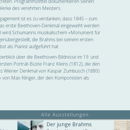
etreten. Programmzettel dokumentieren seinen
e Werke des verehrten Meisters.
gagement ist es zu verdanken, dass 1845 – zum
das erste Beethoven-Denkmal eingeweiht werden
l wird Schumanns musikalischem »Monument für
genübergestellt, die Brahms bei seinem ersten
t als Pianist aufgeführt hat.
erblick über die Beethoven-Bildnisse im 19. und
rsten Porträt-Büste Franz Kleins (1812), die den
das Wiener Denkmal von Kaspar Zumbusch (1880)
« von Max Klinger, der den Komponisten als
Alle Ausstellungen
Der junge Brahms