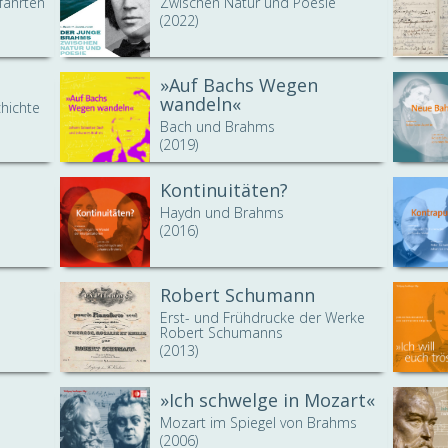
fährten
Zwischen Natur und Poesie
(2022)
»Auf Bachs Wegen
wandeln«
chichte
Bach und Brahms
(2019)
Kontinuitäten?
Haydn und Brahms
(2016)
Robert Schumann
Erst- und Frühdrucke der Werke
Robert Schumanns
(2013)
»Ich schwelge in Mozart«
Mozart im Spiegel von Brahms
(2006)