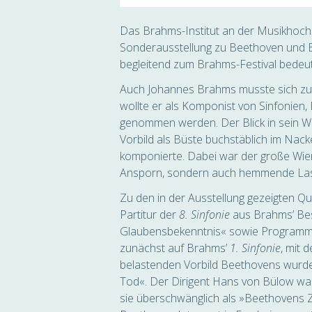
Das Brahms-Institut an der Musikhochs
Sonderausstellung zu Beethoven und Br
begleitend zum Brahms-Festival bedeu
Auch Johannes Brahms musste sich zu
wollte er als Komponist von Sinfonien
genommen werden. Der Blick in sein Wi
Vorbild als Büste buchstäblich im Nack
komponierte. Dabei war der große Wiene
Ansporn, sondern auch hemmende Las
Zu den in der Ausstellung gezeigten Qu
Partitur der
8. Sinfonie
aus Brahms’ Bes
Glaubensbekenntnis« sowie Programmzet
zunächst auf Brahms’
1. Sinfonie
, mit 
belastenden Vorbild Beethovens wurde
Tod«. Der Dirigent Hans von Bülow wa
sie überschwänglich als »Beethovens 