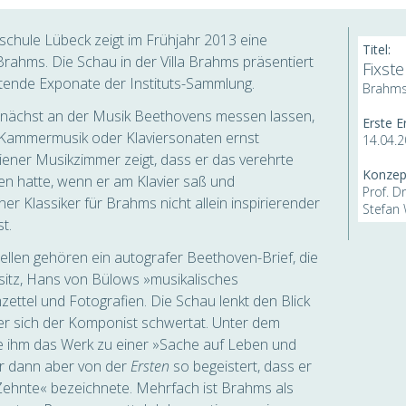
chule Lübeck zeigt im Frühjahr 2013 eine
Titel:
ahms. Die Schau in der Villa Brahms präsentiert
Fixst
tende Exponate der Instituts-Sammlung.
Brahms
nächst an der Musik Beethovens messen lassen,
Erste E
, Kammermusik oder Klavierson­aten ernst
14.04.
ener Musikzimmer zeigt, dass er das verehrte
Konzep
en hatte, wenn er am Klavier saß und
Prof. D
r Klassiker für Brahms nicht allein inspirierender
Stefan
t.
ellen gehören ein autografer Beethoven-Brief, die
itz, Hans von Bülows »musikalisches
tel und Fotografien. Die Schau lenkt den Blick
der sich der Komponist schwertat. Unter dem
 ihm das Werk zu einer »Sache auf Leben und
r dann aber von der
Ersten
so begeistert, dass er
Zehnte« bezeichnete. Mehrfach ist Brahms als