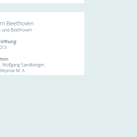
ern Beethoven
 und Beethoven
röffnung:
2013
tion:
r. Wolfgang Sandberger,
 Weymar M. A.